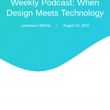
Weekly Podcast: When
Design Meets Technology
cerianwen-36d33e
August 18, 2022
Proin Gravida Nisi Turpis, Posuere Elementum Leo
Laoreet Curabitur Accumsan Maximus.