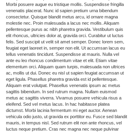
Morbi posuere augue eu tristique mollis. Suspendisse fringilla
venenatis placerat. Nunc id sapien pretium urna bibendum
consectetur. Quisque blandit metus arcu, id ornare magna
molestie nec. Proin malesuada a lacus nec mollis. Aliquam
pellentesque purus ac nibh pharetra gravida.
Vestibulum quis
elit rhoncus, ultricies dolor at, gravida orci. Curabitur ut luctus
felis. Sed suscipit ut velit sit amet semper. Donec lorem sem,
feugiat eget laoreet in, semper non elit. Ut accumsan lacus eu
tellus venenatis tincidunt. Suspendisse at mauris.
Nulla vel
ante eu leo rhoncus condimentum vitae et elit. Etiam vitae
elementum orci. Aliquam quam turpis, malesuada non ultrices
ac, mollis ut dui. Donec eu nisl ut sapien feugiat accumsan ut
eget ligula. Phasellus pharetra gravida est id pellentesque.
Aliquam erat volutpat. Phasellus venenatis ipsum ac metus
sagittis bibendum.
In sed rutrum magna. Nullam euismod
metus ac sagittis viverra. Vivamus posuere vehicula risus a
eleifend. Sed vel metus lacus. In hac habitasse platea
dictumst. Morbi lacinia fermentum mi eget auctor. Aenean
vehicula odio justo, ut gravida ex porttitor eu. Fusce sed blandit
mauris, in tempus nisl. Sed rutrum elit non ante rhoncus, vel
luctus neque pretium.
Cras nec magna nec neque pulvinar