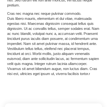
nisl. Sed rutrum elit non ante rhoncus, vel luctus neque
pretium.
Cras nec magna nec neque pulvinar commodo.
Duis libero mauris, elementum et dui vitae, malesuada
egestas nisi. Maecenas dignissim consequat tellus quis
dignissim. Ut ac convallis tellus, semper sodales erat. Nam
ac nunc blandit, volutpat nunc a, accumsan velit. Praesent
tincidunt purus iaculis diam posuere, at condimentum urna
imperdiet. Nam sit amet pulvinar massa, id hendrerit ante.
Vestibulum tellus tellus, eleifend nec placerat tempus,
tincidunt at orci. Morbi mollis, justo aliquam venenatis
euismod, diam ante sollicitudin lacus, ac fermentum sapien
velit quis magna. Integer rutrum lacinia ullamcorper.
Vivamus sit amet bibendum augue, non luctus diam. Cras
nisi est, ultricies eget ipsum ut, viverra facilisis tortor.r