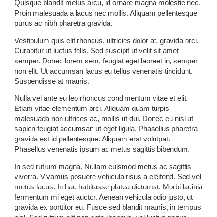
Quisque blandit metus arcu, id ornare magna molestie nec.
Proin malesuada a lacus nec mollis. Aliquam pellentesque
purus ac nibh pharetra gravida.
Vestibulum quis elit rhoncus, ultricies dolor at, gravida orci.
Curabitur ut luctus felis. Sed suscipit ut velit sit amet
semper. Donec lorem sem, feugiat eget laoreet in, semper
non elit. Ut accumsan lacus eu tellus venenatis tincidunt.
Suspendisse at mauris.
Nulla vel ante eu leo rhoncus condimentum vitae et elit.
Etiam vitae elementum orci. Aliquam quam turpis,
malesuada non ultrices ac, mollis ut dui. Donec eu nisl ut
sapien feugiat accumsan ut eget ligula. Phasellus pharetra
gravida est id pellentesque. Aliquam erat volutpat.
Phasellus venenatis ipsum ac metus sagittis bibendum.
In sed rutrum magna. Nullam euismod metus ac sagittis
viverra. Vivamus posuere vehicula risus a eleifend. Sed vel
metus lacus. In hac habitasse platea dictumst. Morbi lacinia
fermentum mi eget auctor. Aenean vehicula odio justo, ut
gravida ex porttitor eu. Fusce sed blandit mauris, in tempus