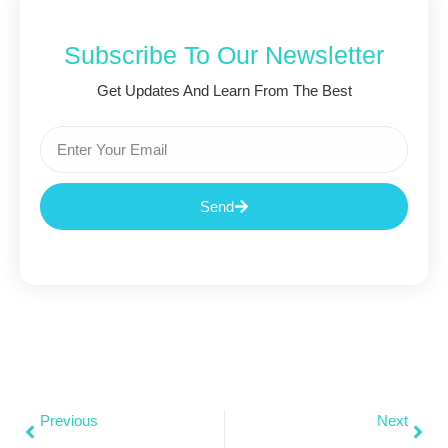
Subscribe To Our Newsletter
Get Updates And Learn From The Best
Send
Previous
Next
Let’s Party: Our End-Of-The-Year Celebration
What Will Be The Future Post-Facebook?