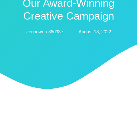
Our Award-Winning
Creative Campaign
cerianwen-36d33e
August 18, 2022
Proin Gravida Nisi Turpis, Posuere Elementum Leo
Laoreet Curabitur Accumsan Maximus.