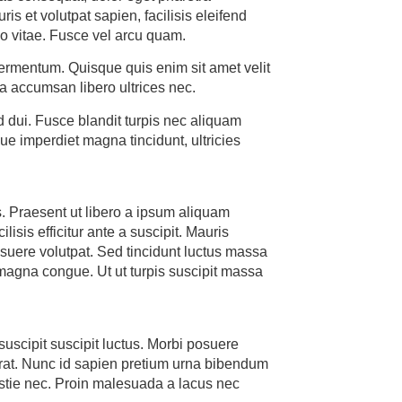
ris et volutpat sapien, facilisis eleifend
o vitae. Fusce vel arcu quam.
ermentum. Quisque quis enim sit amet velit
a accumsan libero ultrices nec.
d dui. Fusce blandit turpis nec aliquam
e imperdiet magna tincidunt, ultricies
. Praesent ut libero a ipsum aliquam
sis efficitur ante a suscipit. Mauris
uere volutpat. Sed tincidunt luctus massa
 magna congue. Ut ut turpis suscipit massa
uscipit suscipit luctus. Morbi posuere
cerat. Nunc id sapien pretium urna bibendum
stie nec. Proin malesuada a lacus nec