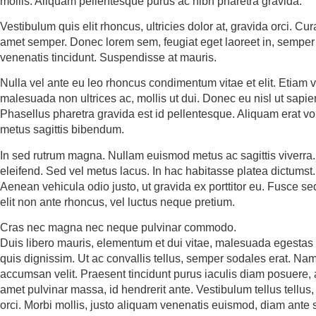
mollis. Aliquam pellentesque purus ac nibh pharetra gravida.
Vestibulum quis elit rhoncus, ultricies dolor at, gravida orci. Curab
amet semper. Donec lorem sem, feugiat eget laoreet in, semper 
venenatis tincidunt. Suspendisse at mauris.
Nulla vel ante eu leo rhoncus condimentum vitae et elit. Etiam 
malesuada non ultrices ac, mollis ut dui. Donec eu nisl ut sapie
Phasellus pharetra gravida est id pellentesque. Aliquam erat v
metus sagittis bibendum.
In sed rutrum magna. Nullam euismod metus ac sagittis viverra
eleifend. Sed vel metus lacus. In hac habitasse platea dictumst.
Aenean vehicula odio justo, ut gravida ex porttitor eu. Fusce se
elit non ante rhoncus, vel luctus neque pretium.
Cras nec magna nec neque pulvinar commodo.
Duis libero mauris, elementum et dui vitae, malesuada egestas
quis dignissim. Ut ac convallis tellus, semper sodales erat. Nam
accumsan velit. Praesent tincidunt purus iaculis diam posuere,
amet pulvinar massa, id hendrerit ante. Vestibulum tellus tellus,
orci. Morbi mollis, justo aliquam venenatis euismod, diam ante s