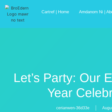
Cartref | Home
Amdanom Ni | Ab
Let’s Party: Our 
Year Celebr
cerianwen-36d33e
Augus