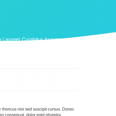
o Laoreet Curabitur Accumsan
e rhoncus nisi sed suscipit cursus. Donec
nas consequat, dolor eget pharetra