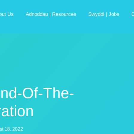
out Us
Adnoddau | Resources
Swyddi | Jobs
C
End-Of-The-
ation
t 18, 2022