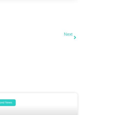
Next
ase Study: How To Improve SEO Scores
ond News