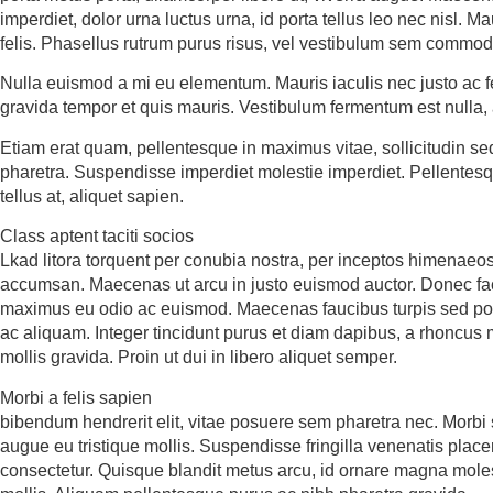
imperdiet, dolor urna luctus urna, id porta tellus leo nec nisl. Mau
felis. Phasellus rutrum purus risus, vel vestibulum sem commod
Nulla euismod a mi eu elementum. Mauris iaculis nec justo ac f
gravida tempor et quis mauris. Vestibulum fermentum est nulla, 
Etiam erat quam, pellentesque in maximus vitae, sollicitudin se
pharetra. Suspendisse imperdiet molestie imperdiet. Pellentesqu
tellus at, aliquet sapien.
Class aptent taciti socios
Lkad litora torquent per conubia nostra, per inceptos himenaeos
accumsan. Maecenas ut arcu in justo euismod auctor. Donec facili
maximus eu odio ac euismod. Maecenas faucibus turpis sed pos
ac aliquam. Integer tincidunt purus et diam dapibus, a rhoncus
mollis gravida. Proin ut dui in libero aliquet semper.
Morbi a felis sapien
bibendum hendrerit elit, vitae posuere sem pharetra nec. Morbi s
augue eu tristique mollis. Suspendisse fringilla venenatis pla
consectetur. Quisque blandit metus arcu, id ornare magna mole