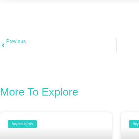
Previous
Our Award-Winning Creative Campaign
C
More To Explore
Beyond News
Bey