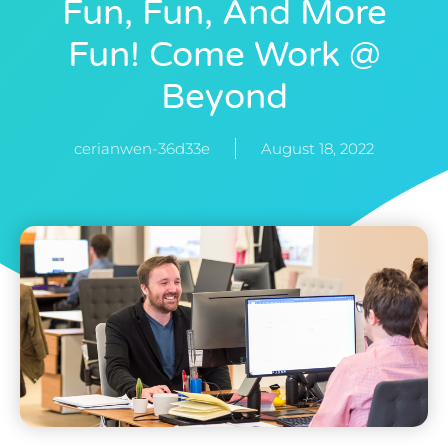
Fun, Fun, And More
Fun! Come Work @
Beyond
cerianwen-36d33e
August 18, 2022