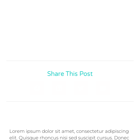
Proin Gravida Nisi Turpis, Posuere
Elementum Leo Laoreet Curabitur
Accumsan Maximus.
Share This Post
Lorem ipsum dolor sit amet, consectetur adipiscing
elit. Quisque rhoncus nisi sed suscipit cursus. Donec